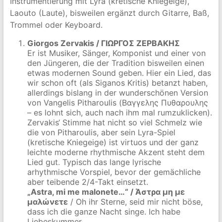
Instrumentierung mit Lyra (kretische Kniegeige),
Laouto (Laute), bisweilen ergänzt durch Gitarre, Baß,
Trommel oder Keyboard.
Giorgos Zervakis / ΓΙΩΡΓΟΣ ΖΕΡΒΑΚΗΣ
Er ist Musiker, Sänger, Komponist und einer von
den Jüngeren, die der Tradition bisweilen einen
etwas modernen Sound geben. Hier ein Lied, das
wir schon oft (als Siganos Kritis) betanzt haben,
allerdings bislang in der wunderschönen Version
von Vangelis Pitharoulis (Βαγγελης Πυθαρουλης
– es lohnt sich, auch nach ihm mal rumzuklicken).
Zervakis‘ Stimme hat nicht so viel Schmelz wie
die von Pitharoulis, aber sein Lyra-Spiel
(kretische Kniegeige) ist virtuos und der ganz
leichte moderne rhythmische Akzent steht dem
Lied gut. Typisch das lange lyrische
arhythmische Vorspiel, bevor der gemächliche
aber teibende 2/4-Takt einsetzt.
„Astra, mi me malonete…“ / Άστρα μη με
μαλώνετε
/ Oh ihr Sterne, seid mir nicht böse,
dass ich die ganze Nacht singe. Ich habe
Liebeskummer…