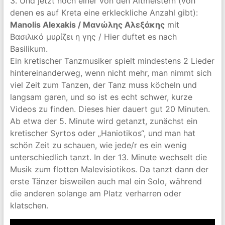
3. Und jetzt noch einer von den Altmeistern (von
denen es auf Kreta eine erkleckliche Anzahl gibt):
Manolis Alexakis / Μανώλης Αλεξάκης
mit
Βασιλικό μυρίζει η γης / Hier duftet es nach
Basilikum.
Ein kretischer Tanzmusiker spielt mindestens 2 Lieder
hintereinanderweg, wenn nicht mehr, man nimmt sich
viel Zeit zum Tanzen, der Tanz muss köcheln und
langsam garen, und so ist es echt schwer, kurze
Videos zu finden. Dieses hier dauert gut 20 Minuten.
Ab etwa der 5. Minute wird getanzt, zunächst ein
kretischer Syrtos oder „Haniotikos“, und man hat
schön Zeit zu schauen, wie jede/r es ein wenig
unterschiedlich tanzt. In der 13. Minute wechselt die
Musik zum flotten Malevisiotikos. Da tanzt dann der
erste Tänzer bisweilen auch mal ein Solo, während
die anderen solange am Platz verharren oder
klatschen.